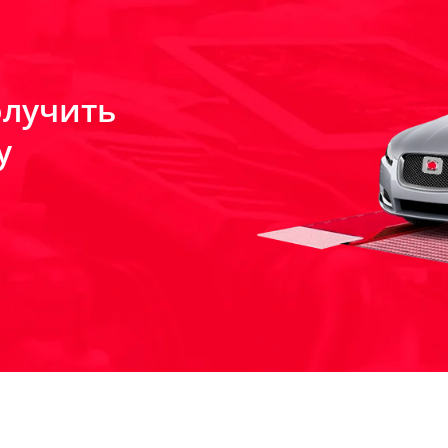
олучить
у