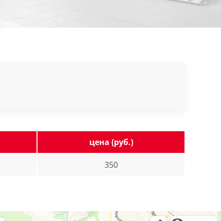
цена (руб.)
350