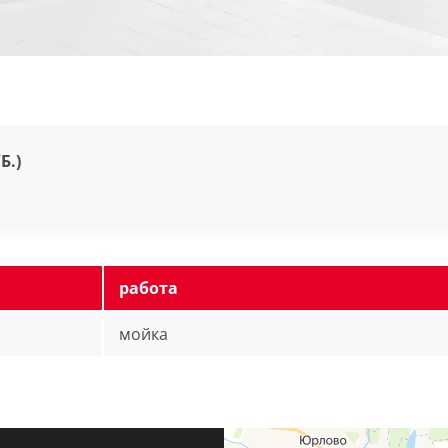
Б.)
работа
мойка
Автосервис Л-Сервис