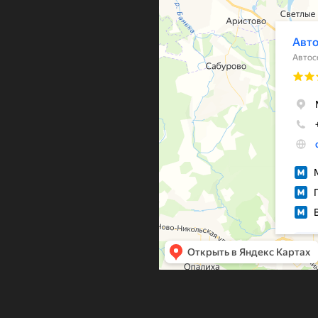
Автосервис, автотехцентр в Красног
Кузовной ремонт в Красногорске